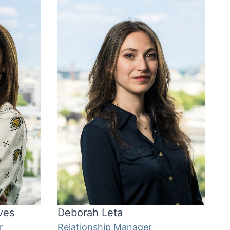
ves
Deborah Leta
r
Relationship Manager