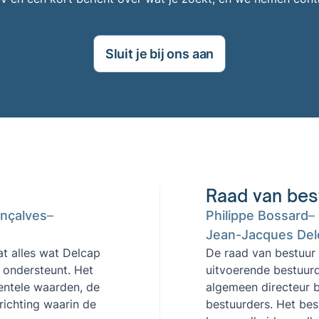
Sluit je bij ons aan
Raad van bes
onçalves
Philippe Bossard
Jean-Jacques Delo
t alles wat Delcap
De raad van bestuur 
n ondersteunt. Het
uitvoerende bestuurd
ntele waarden, de
algemeen directeur b
richting waarin de
bestuurders. Het bes