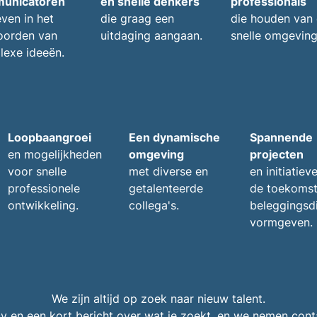
unicatoren
en snelle denkers
professionals
ven in het
die graag een
die houden van
oorden van
uitdaging aangaan.
snelle omgeving
exe ideeën.
Loopbaangroei
Een dynamische
Spannende
en mogelijkheden
omgeving
projecten
voor snelle
met diverse en
en initiatiev
professionele
getalenteerde
de toekomst
ontwikkeling.
collega's.
beleggingsd
vormgeven.
We zijn altijd op zoek naar nieuw talent.
cv en een kort bericht over wat je zoekt, en we nemen cont