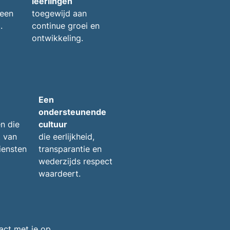
leerlingen
 een
toegewijd aan
.
continue groei en
ontwikkeling.
Een
ondersteunende
en die
cultuur
 van
die eerlijkheid,
iensten
transparantie en
wederzijds respect
waardeert.
act met je op.