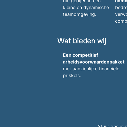
die gedijen in een
comm
kleine en dynamische
bedre
teamomgeving.
verw
compl
Wat bieden wij
Een competitief
arbeidsvoorwaardenpakket
met aanzienlijke financiële
prikkels.
Stuur ons je 