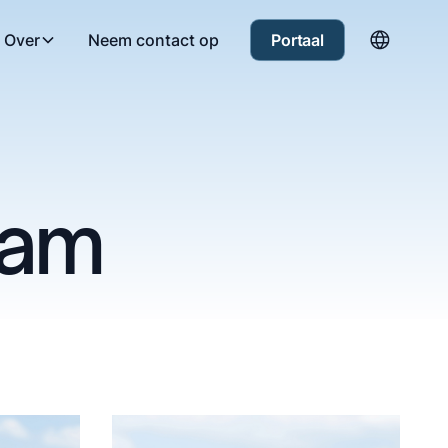
Over
Neem contact op
Portaal
eam